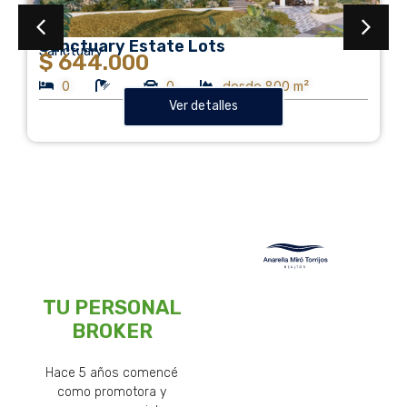
Sanctuary Estate Lots
Sanctuary
$ 644.000
0
0
desde 800 m²
Ver detalles
TU PERSONAL
BROKER
Hace 5 años comencé
como promotora y